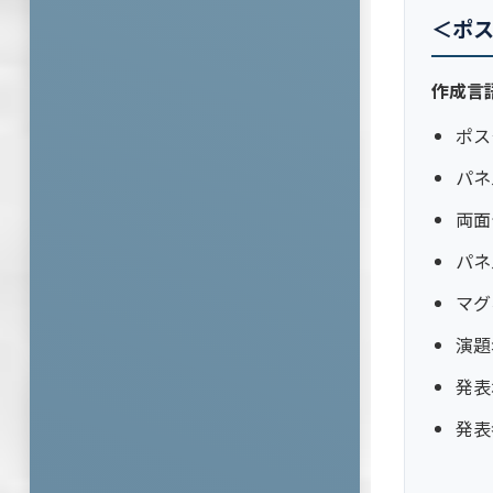
＜ポ
作成言
ポス
パネ
両面
パネ
マグ
演題
発表
発表