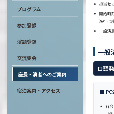
担当セ
プログラム
開始時
進行は
参加登録
一般演題
演題登録
一般
交流集会
口頭
座長・演者へのご案内
宿泊案内・アクセス
■ P
各会
（例