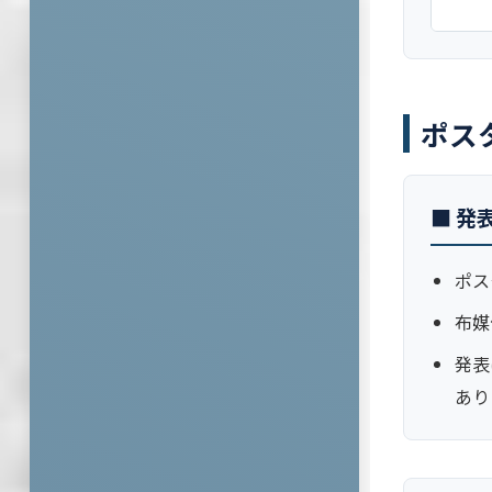
ポス
■ 発
ポス
布媒
発表
あり