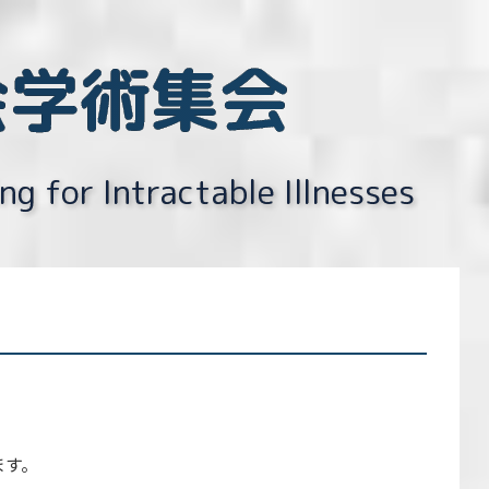
会学術集会
g for Intractable Illnesses
ます。