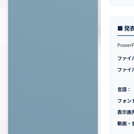
■ 発
Powe
ファイ
ファイ
言語：
フォン
表示画
動画・