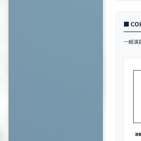
■ C
一般演