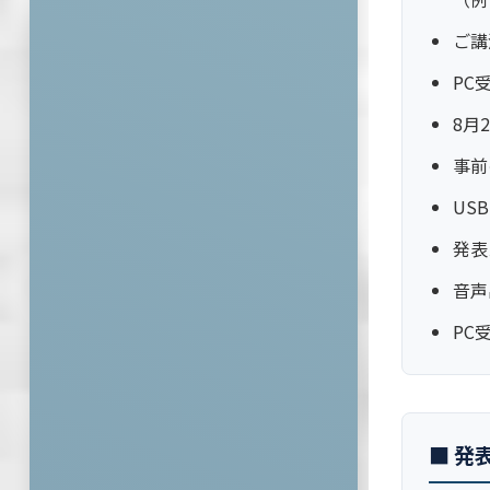
ご講
PC
8月
事前
US
発表
音声
PC
■ 発