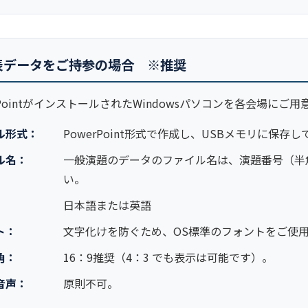
表データをご持参の場合 ※推奨
rPointがインストールされたWindowsパソコンを各会場にご
ル形式：
PowerPoint形式で作成し、USBメモリに保存
ル名：
一般演題のデータのファイル名は、演題番号（半
い。
日本語または英語
ト：
文字化けを防ぐため、OS標準のフォントをご使
角：
16：9推奨（4：3 でも表示は可能です）。
音声：
原則不可。